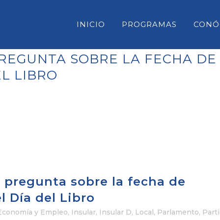
INICIO
PROGRAMAS
CONÓ
REGUNTA SOBRE LA FECHA DE
L LIBRO
CONSELL INSULAR DE MENORC
PARLAMENT DE LES ILLES BAL
CONGRESO DE DIPUTADOS
SENADO
 pregunta sobre la fecha de
l Día del Libro
Economía y Empleo
,
Insular
,
Insular D
,
Local
,
Parlamento
,
Part