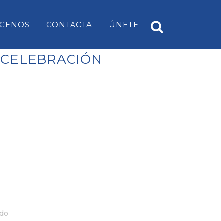
CENOS
CONTACTA
ÚNETE
 CELEBRACIÓN
A
PP ES CASTELL
EARS
PP SANT LUÍS
PP MAHÓN
PP ALAIOR
PP ES MERCADAL I FORNELLS
PP ES MIGJORN GRAN
PP FERRERIES
ido