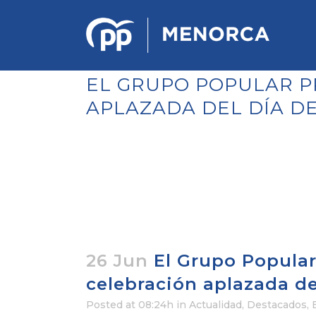
EL GRUPO POPULAR P
APLAZADA DEL DÍA DE
PONENCIA DE ESTRATEGIA
POLÍTICA Y ECONÓMICA
REGLAMENTO DE ORGANIZACIÓN
DOCUMENTOS DEL 12 CONGRESO
INSULAR DE MENORCA
CONGRESO EXTRAORDINARIO PARA
LA ELECCIÓN DÉ COMITÉS
EJECUTIVOS LOCALES
26 Jun
El Grupo Popular
celebración aplazada de
Posted at 08:24h
in
Actualidad
,
Destacados
,