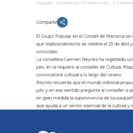
Popular
,
Turismo
by
PP Menorca
0 Comme
Compartir
ACTUALIDAD
El Grupo
Popular en el
Consell
de Menorca se int
X CONGRESO NNGG MENORCA
que tradicionalmente se celebra el 23 de abri
conocidas.
EQUIPO DIRECTIVO NN.GG.
MENORCA
La
consellera
Carmen
Reynés
ha registrado una
julio
, en la requiere al
conseller
de Cultura, Miq
PONENCIA DE REGLAMENTO Y
ESTATUTOS
convocatoria cultural a lo largo del verano.
Reynés
recuerda que el mundo editorial propuso 
PONENCIA DE ACCIÓN POLÍTICA
julio y en ese sentido pregunta al
conseller
si p
en gran medida la supervivencia de los peque
que ayuda a un sector esencial de la cultura y 