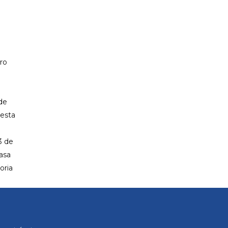
PP CIUTADELLA
bro
de
 esta
3 de
basa
oria