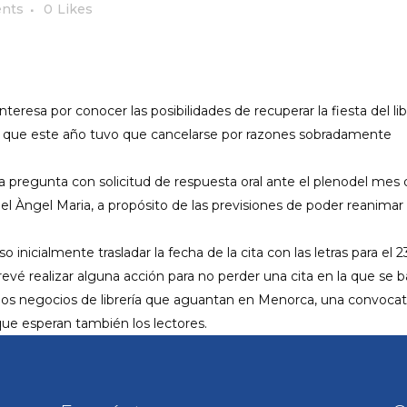
nts
0
Likes
eresa por conocer las posibilidades de recuperar la fiesta del li
l y que este año tuvo que cancelarse por razones sobradamente
 pregunta con solicitud de respuesta oral ante el pleno
del mes 
uel
Àngel
Maria
, a propósito de las previsiones de poder reanimar
inicialmente trasladar la fecha de la cita con las letras para el 2
revé realizar alguna acción para no perder una cita en la que se 
ños negocios de librería que aguantan en Menorca
, una convocat
que esperan también los lectores.