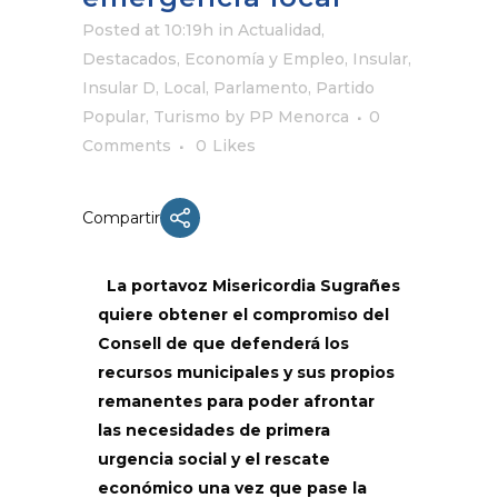
Posted at 10:19h
in
Actualidad
,
Destacados
,
Economía y Empleo
,
Insular
,
Insular D
,
Local
,
Parlamento
,
Partido
Popular
,
Turismo
by
PP Menorca
0
Comments
0
Likes
Compartir
La portavoz Misericordia Sugrañes
quiere obtener el compromiso del
Consell de que defenderá los
recursos municipales y sus propios
remanentes para poder afrontar
las necesidades de primera
urgencia social y el rescate
económico una vez que pase la