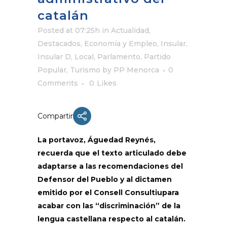
catalán
Posted at 07:25h
in
Actualidad
,
Destacados
,
Economía y Empleo
,
Insular
,
Insular D
,
Local
,
Parlamento
,
Partido
Popular
,
Turismo
by
PP Menorca
0
Comments
0
Likes
Compartir
La portavoz,
Águedad
Reynés
,
recuerda que el texto articulado debe
adaptarse a las recomendaciones del
Defensor del Pueblo y al dictamen
emitido por el
Consell
Consultiu
para
acabar con las “discriminación” de la
lengua castellana respecto al catalán.