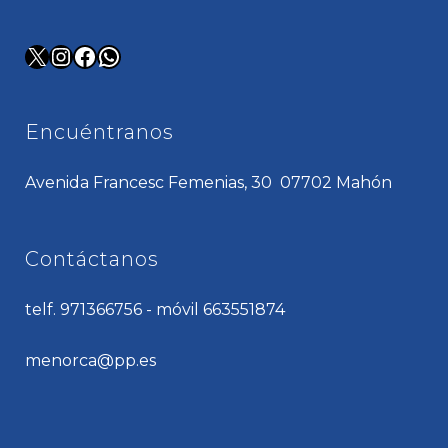
X
Instagram
Facebook
WhatsApp
Encuéntranos
Avenida Francesc Femenias, 30 07702 Mahón
Contáctanos
telf. 971366756 - móvil 663551874
menorca@pp.es