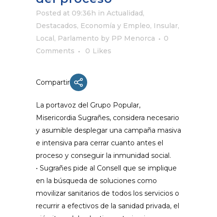
Posted at 09:36h
in
Actualidad
,
Destacados
,
Economía y Empleo
,
Insular
,
Local
,
Parlamento
by
PP Menorca
0
Comments
0
Likes
Compartir
La portavoz del Grupo Popular,
Misericordia Sugrañes, considera necesario
y asumible desplegar una campaña masiva
e intensiva para cerrar cuanto antes el
proceso y conseguir la inmunidad social.
• Sugrañes pide al Consell que se implique
en la búsqueda de soluciones como
movilizar sanitarios de todos los servicios o
recurrir a efectivos de la sanidad privada, el