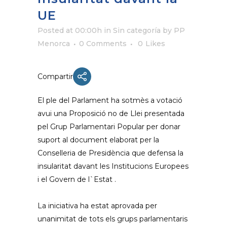
UE
Posted at 00:00h
in Sin categoría
by
PP
Menorca
0 Comments
0
Likes
Compartir
El ple del Parlament ha sotmès a votació
avui una Proposició no de Llei presentada
pel Grup Parlamentari Popular per donar
suport al document elaborat per la
Conselleria de Presidència que defensa la
insularitat davant les Institucions Europees
i el Govern de l`Estat .
La iniciativa ha estat aprovada per
unanimitat de tots els grups parlamentaris