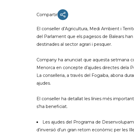
Compartir
El conseller d’Agricultura, Medi Ambient i Terri
ACTUALIDAD
del Parlament que els pagesos de Balears han 
X CONGRESO NNGG MENORCA
destinades al sector agrari i pesquer.
EQUIPO DIRECTIVO NN.GG.
MENORCA
Company ha anunciat que aquesta setmana co
Menorca en concepte d’ajudes directes dela P
PONENCIA DE REGLAMENTO Y
ESTATUTOS
La conselleria, a través del Fogaiba, abona dur
ajudes.
PONENCIA DE ACCIÓN POLÍTICA
El conseller ha detallat les línies més importa
s’ha beneficiat.
Les ajudes del Programa de Desenvolupament
d’inversió d’un gran retorn econòmic per les Ill