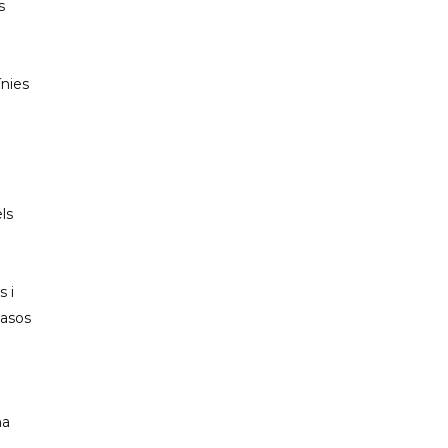
s
ínies
ls
 i
casos
ha