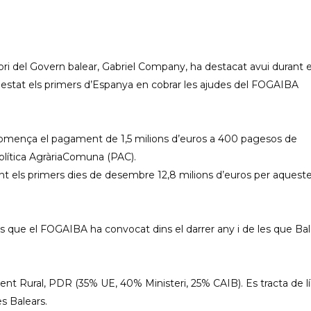
tori del Govern balear, Gabriel Company, ha destacat avui durant e
estat els primers d’Espanya en cobrar les ajudes del FOGAIBA
mença el pagament de 1,5 milions d’euros a 400 pagesos de
olítica AgràriaComuna (PAC).
ant els primers dies de desembre 12,8 milions d’euros per aquest
nts que el FOGAIBA ha convocat dins el darrer any i de les que Ba
 Rural, PDR (35% UE, 40% Ministeri, 25% CAIB). Es tracta de lí
es Balears.