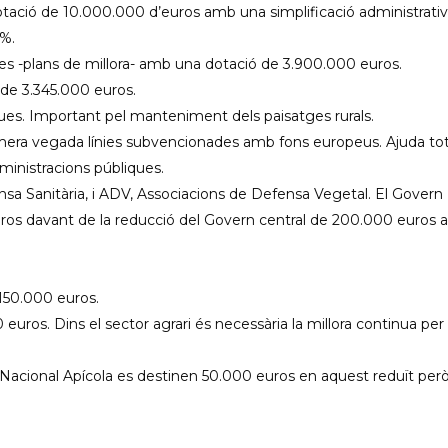
tació de 10.000.000 d’euros amb una simplificació administrativ
0%.
ies -plans de millora- amb una dotació de 3.900.000 euros.
 de 3.345.000 euros.
ues. Important pel manteniment dels paisatges rurals.
rimera vegada línies subvencionades amb fons europeus. Ajuda tot
dministracions públiques.
a Sanitària, i ADV, Associacions de Defensa Vegetal. El Govern
uros davant de la reducció del Govern central de 200.000 euros a
150.000 euros.
uros. Dins el sector agrari és necessària la millora continua per
a Nacional Apícola es destinen 50.000 euros en aquest reduït per