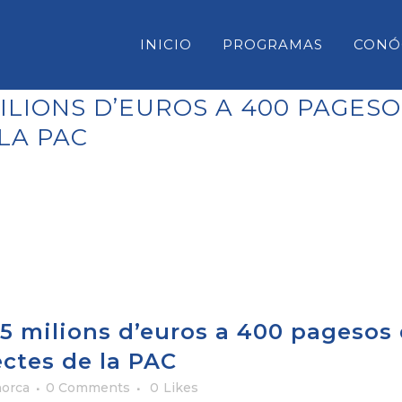
INICIO
PROGRAMAS
CONÓ
MILIONS D’EUROS A 400 PAGE
LA PAC
CONSELL INSULAR DE MENORC
PARLAMENT DE LES ILLES BAL
CONGRESO DE DIPUTADOS
SENADO
,5 milions d’euros a 400 pagesos
ctes de la PAC
orca
0 Comments
0
Likes