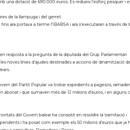
 amb una dotació de 690.000 euros. Es redueix l’esforç pesquer i e
res de la llampuga i del gerret.
fins ara portava a terme l’IBABSA i ara s’executaran a través de l
en resposta a la pregunta de la diputada del Grup Parlamentari
 les noves línies d’ajudes destinades a accions de dinamització de
lears.
ern del Partit Popular va trobar expedients a pagesos, ramaders
en abonat i que sumaven més de 12 milions d’euros, i en alguns 
ritats del Govern balear ha consistit en resoldre la tramitació i
 pendents i ha posat com exemple els 50 milions d’euros que ja 