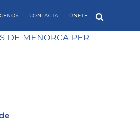
CENOS
CONTACTA
ÚNETE
SOS DE MENORCA PER
A
PP ES CASTELL
EARS
PP SANT LUÍS
PP MAHÓN
PP ALAIOR
PP ES MERCADAL I FORNELLS
 de
PP ES MIGJORN GRAN
PP FERRERIES