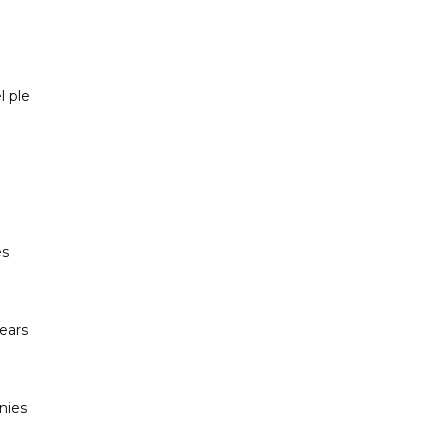
PP CIUTADELLA
l ple
es
lears
nies