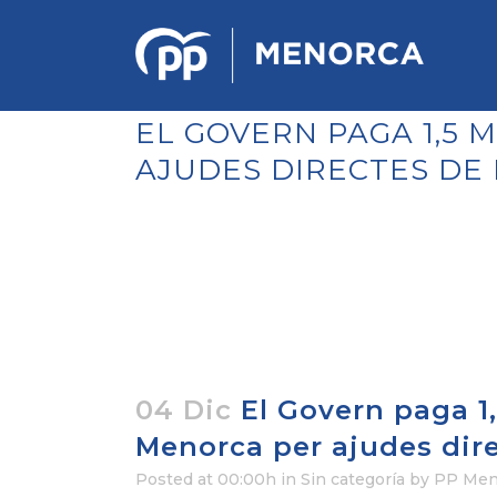
EL GOVERN PAGA 1,5 
AJUDES DIRECTES DE 
PONENCIA DE ESTRATEGIA
POLÍTICA Y ECONÓMICA
REGLAMENTO DE ORGANIZACIÓN
DOCUMENTOS DEL 12 CONGRESO
INSULAR DE MENORCA
CONGRESO EXTRAORDINARIO PARA
LA ELECCIÓN DÉ COMITÉS
EJECUTIVOS LOCALES
04 Dic
El Govern paga 1
Menorca per ajudes dire
Posted at 00:00h
in Sin categoría
by
PP Men