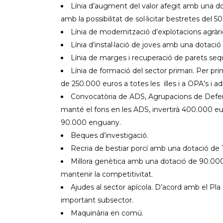
Línia d’augment del valor afegit amb una do
amb la possibilitat de sol·licitar bestretes del 5
Línia de modernització d’explotacions agràr
Línia d’instal·lació de joves amb una dotació
Línia de marges i recuperació de parets seq
Línia de formació del sector primari. Per p
de 250.000 euros a totes les illes i a OPA’s i a
Convocatòria de ADS, Agrupacions de Defens
manté el fons en les ADS, invertirà 400.000 e
90.000 enguany.
Beques d’investigació.
Recria de bestiar porcí amb una dotació de 
Millora genètica amb una dotació de 90.000 e
mantenir la competitivitat.
Ajudes al sector apícola. D’acord amb el Pl
important subsector.
Maquinària en comú.