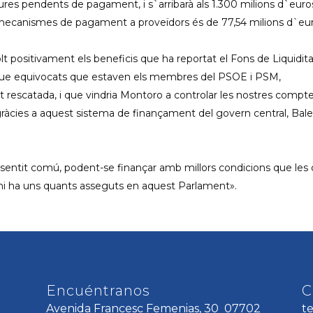
res pendents de pagament, i s`arribarà als 1.300 milions d`euro
ls mecanismes de pagament a proveïdors és de 77,54 milions d`eur
t positivament els beneficis que ha reportat el Fons de Liquidit
que equivocats que estaven els membres del PSOE i PSM,
 rescatada, i que vindria Montoro a controlar les nostres compte
, gràcies a aquest sistema de finançament del govern central, Bale
sentit comú, podent-se finançar amb millors condicions que les 
 hi ha uns quants asseguts en aquest Parlament».
Encuéntranos
C
Avenida Francesc Femenias, 30 07702
t