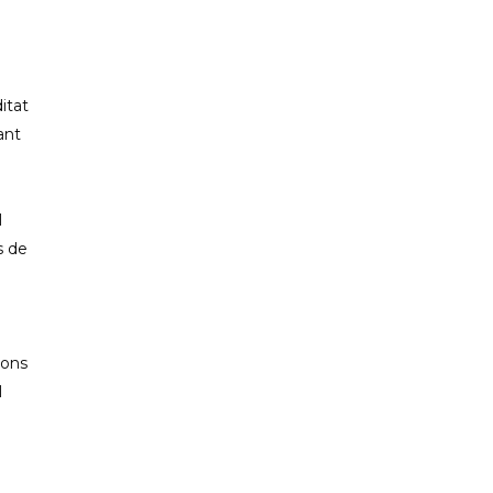
PP CIUTADELLA
itat
ant
l
s de
ions
l