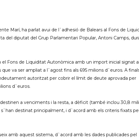
nte Marí, ha parlat avui de l`adhesió de Balears al Fons de Liquid
a del diputat del Grup Parlamentari Popular, Antoni Camps, dur
el Fons de Liquiditat Autonòmica amb un import inicial signat a
que va ser ampliat a l`agost fins als 695 milions d`euros. A final
eutament autoritzat per cobrir el límit de deute aprovada per
ilions d`euros.
estinen a venciments i la resta, a dèficit (també inclou 30,8 mil
`han destinat principalment, i d`acord amb els criteris fixats pe
ueix amb aquest sistema, d`acord amb les dades publicades pel