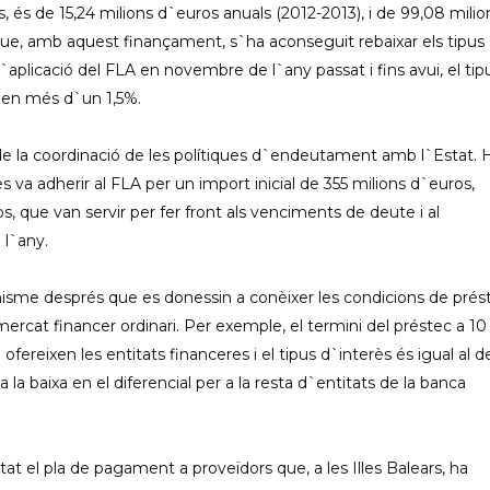
, és de 15,24 milions d`euros anuals (2012-2013), i de 99,08 milio
a que, amb aquest finançament, s`ha aconseguit rebaixar els tipus
`aplicació del FLA en novembre de l`any passat i fins avui, el tip
 en més d`un 1,5%.
 de la coordinació de les polítiques d`endeutament amb l`Estat. 
 va adherir al FLA per un import inicial de 355 milions d`euros,
 que van servir per fer front als venciments de deute i al
 l`any.
nisme després que es donessin a conèixer les condicions de prés
ercat financer ordinari. Per exemple, el termini del préstec a 10
fereixen les entitats financeres i el tipus d`interès és igual al d
 la baixa en el diferencial per a la resta d`entitats de la banca
at el pla de pagament a proveïdors que, a les Illes Balears, ha