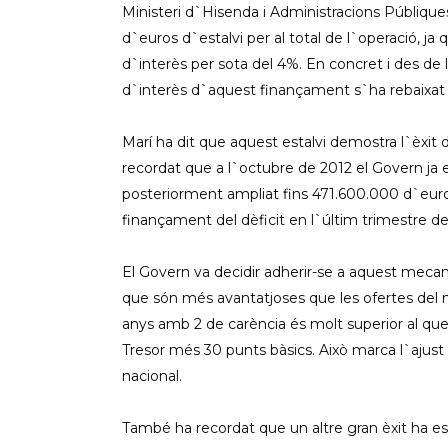
Ministeri d`Hisenda i Administracions Públiques
d`euros d`estalvi per al total de l`operació, j
d`interès per sota del 4%. En concret i des de l
d`interès d`aquest finançament s`ha rebaixat
Marí ha dit que aquest estalvi demostra l`èxit
recordat que a l`octubre de 2012 el Govern ja es
posteriorment ampliat fins 471.600.000 d`euros,
finançament del dèficit en l`últim trimestre de
El Govern va decidir adherir-se a aquest meca
que són més avantatjoses que les ofertes del m
anys amb 2 de carència és molt superior al que o
Tresor més 30 punts bàsics. Això marca l`ajust a
nacional.
També ha recordat que un altre gran èxit ha est