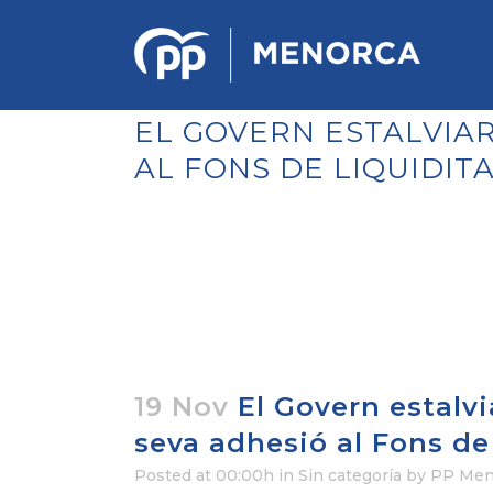
EL GOVERN ESTALVIAR
AL FONS DE LIQUIDI
PONENCIA DE ESTRATEGIA
POLÍTICA Y ECONÓMICA
REGLAMENTO DE ORGANIZACIÓN
DOCUMENTOS DEL 12 CONGRESO
INSULAR DE MENORCA
CONGRESO EXTRAORDINARIO PARA
LA ELECCIÓN DÉ COMITÉS
EJECUTIVOS LOCALES
19 Nov
El Govern estalvi
seva adhesió al Fons d
Posted at 00:00h
in Sin categoría
by
PP Men