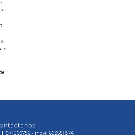
s.
os.
at
s,
ars
del
ontáctanos
elf. 971366756 - móvil 663551874