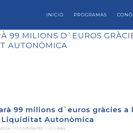
INICIO
PROGRAMAS
CONÓ
À 99 MILIONS D`EUROS GRÀCI
TAT AUTONÒMICA
CONSELL INSULAR DE MENORC
PARLAMENT DE LES ILLES BAL
CONGRESO DE DIPUTADOS
SENADO
arà 99 milions d`euros gràcies a 
e Liquiditat Autonòmica
orca
0 Comments
0
Likes