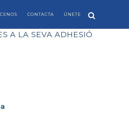
CENOS
CONTACTA
ÚNETE
ES A LA SEVA ADHESIÓ
A
PP ES CASTELL
EARS
PP SANT LUÍS
PP MAHÓN
PP ALAIOR
PP ES MERCADAL I FORNELLS
la
PP ES MIGJORN GRAN
PP FERRERIES