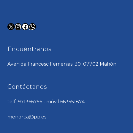
X
Instagram
Facebook
WhatsApp
Encuéntranos
Avenida Francesc Femenias, 30 07702 Mahón
Contáctanos
telf. 971366756 - móvil 663551874
menorca@pp.es