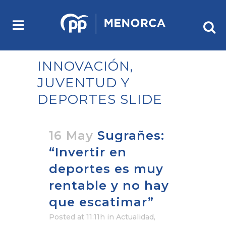
INNOVACIÓN,
JUVENTUD Y
DEPORTES SLIDE
16 May
Sugrañes:
“Invertir en
deportes es muy
rentable y no hay
que escatimar”
Posted at 11:11h
in
Actualidad
,