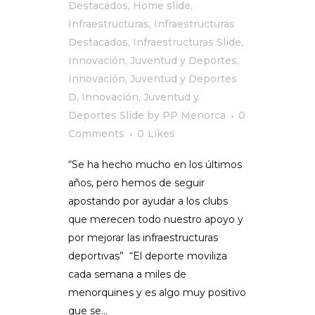
Destacados
,
Home slide
,
Infraestructuras
,
Infraestructuras
Destacados
,
Infraestructuras Slide
,
Innovación, Juventud y Deportes
,
Innovación, Juventud y Deportes
D
,
Innovación, Juventud y
Deportes Slide
by
PP Menorca
0
Comments
0
Likes
“Se ha hecho mucho en los últimos
años, pero hemos de seguir
apostando por ayudar a los clubs
que merecen todo nuestro apoyo y
por mejorar las infraestructuras
deportivas” “El deporte moviliza
cada semana a miles de
menorquines y es algo muy positivo
que se...