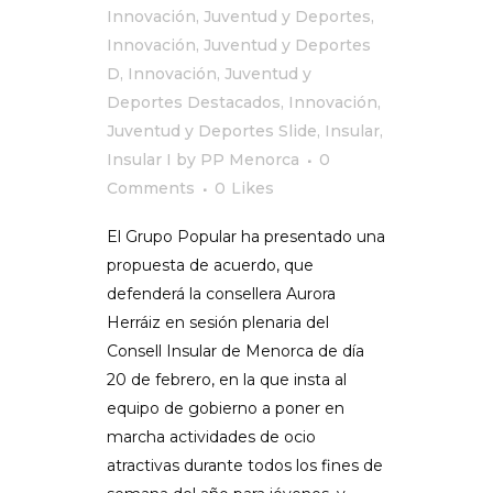
Innovación, Juventud y Deportes
,
Innovación, Juventud y Deportes
D
,
Innovación, Juventud y
Deportes Destacados
,
Innovación,
Juventud y Deportes Slide
,
Insular
,
Insular I
by
PP Menorca
0
Comments
0
Likes
El Grupo Popular ha presentado una
propuesta de acuerdo, que
defenderá la consellera Aurora
Herráiz en sesión plenaria del
Consell Insular de Menorca de día
20 de febrero, en la que insta al
equipo de gobierno a poner en
marcha actividades de ocio
atractivas durante todos los fines de