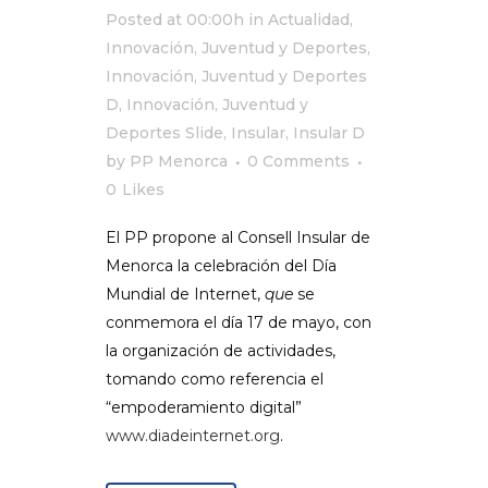
Posted at 00:00h
in
Actualidad
,
Innovación, Juventud y Deportes
,
Innovación, Juventud y Deportes
D
,
Innovación, Juventud y
Deportes Slide
,
Insular
,
Insular D
by
PP Menorca
0 Comments
0
Likes
El PP propone al Consell Insular de
Menorca la celebración del Día
Mundial de Internet,
que
se
conmemora el día 17 de mayo, con
la organización de actividades,
tomando como referencia el
“empoderamiento digital”
www.diadeinternet.org
.