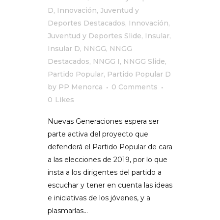
D
,
Innovación, Juventud y
Deportes Destacados
,
Innovación,
Juventud y Deportes Slide
,
Insular
,
Insular D
,
NNGG
,
NNGG
Destacados
,
NNGG I
,
NNGG Slide
,
Partido Popular
,
Partido Popular D
by
PP Menorca
0 Comments
0
Likes
Nuevas Generaciones espera ser
parte activa del proyecto que
defenderá el Partido Popular de cara
a las elecciones de 2019, por lo que
insta a los dirigentes del partido a
escuchar y tener en cuenta las ideas
e iniciativas de los jóvenes, y a
plasmarlas...