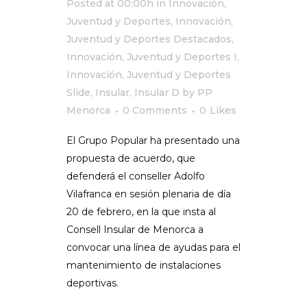
Posted at 00:00h
in
Innovación,
Juventud y Deportes
,
Innovación,
Juventud y Deportes Destacados
,
Innovación, Juventud y Deportes I
,
Innovación, Juventud y Deportes
Slide
,
Insular
,
Insular D
by
PP
Menorca
0 Comments
0
Likes
El Grupo Popular ha presentado una
propuesta de acuerdo, que
defenderá el conseller Adolfo
Vilafranca en sesión plenaria de día
20 de febrero, en la que insta al
Consell Insular de Menorca a
convocar una línea de ayudas para el
mantenimiento de instalaciones
deportivas.