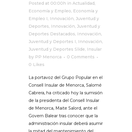
Posted at 00:00h
in
Actualidad
,
Economía y Empleo
,
Economía y
Empleo I
,
Innovación, Juventud y
Deportes
,
Innovación, Juventud y
Deportes Destacados
,
Innovación,
Juventud y Deportes I
,
Innovación,
Juventud y Deportes Slide
,
Insular
by
PP Menorca
0 Comments
0
Likes
La portavoz del Grupo Popular en el
Consell Insular de Menorca, Salomé
Cabrera, ha criticado hoy la sumisión
de la presidenta del Consell Insular
de Menorca, Maite Salord, ante el
Govern Balear tras conocer que la
administración insular deberá asumir
la mitad del mantenimiento del