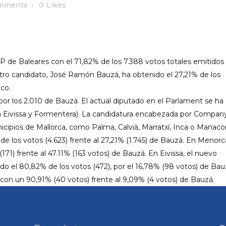
mments
0
Likes
P de Baleares con el 71,82% de los 7.388 votos totales emitidos
otro candidato, José Ramón Bauzá, ha obtenido el 27,21% de los
co.
or los 2.010 de Bauzá. El actual diputado en el Parlament se ha
ca Eivissa y Formentera). La candidatura encabezada por Compan
cipios de Mallorca, como Palma, Calvià, Marratxí, Inca o Manacor
 los votos (4.623) frente al 27,21% (1.745) de Bauzá. En Menorc
1) frente al 47.11% (163 votos) de Bauzá. En Eivissa, el nuevo
ido el 80,82% de los votos (472), por el 16,78% (98 votos) de Bau
n un 90,91% (40 votos) frente al 9,09% (4 votos) de Bauzá.