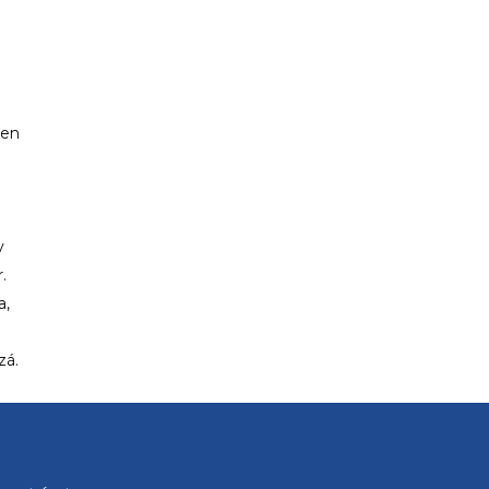
PP CIUTADELLA
 en
y
.
a,
zá.