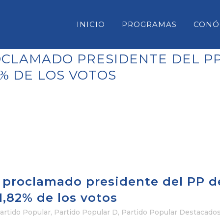
INICIO
PROGRAMAS
CONÓ
CLAMADO PRESIDENTE DEL PP 
2% DE LOS VOTOS
CONSELL INSULAR DE MENORC
PARLAMENT DE LES ILLES BAL
CONGRESO DE DIPUTADOS
SENADO
proclamado presidente del PP d
71,82% de los votos
artido Popular
,
Partido Popular D
,
Partido Popular Destacado