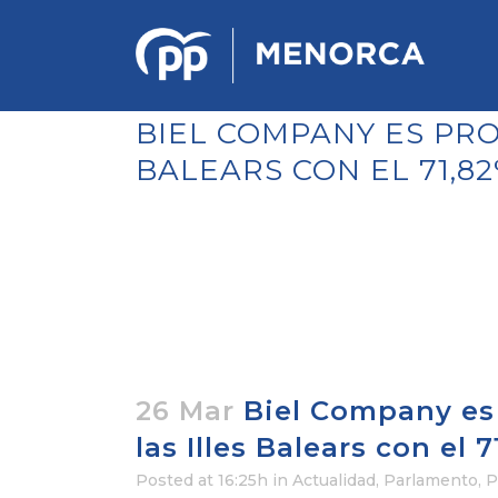
BIEL COMPANY ES PRO
BALEARS CON EL 71,8
PONENCIA DE ESTRATEGIA
POLÍTICA Y ECONÓMICA
REGLAMENTO DE ORGANIZACIÓN
DOCUMENTOS DEL 12 CONGRESO
INSULAR DE MENORCA
CONGRESO EXTRAORDINARIO PARA
LA ELECCIÓN DÉ COMITÉS
EJECUTIVOS LOCALES
26 Mar
Biel Company es 
las Illes Balears con el 
Posted at 16:25h
in
Actualidad
,
Parlamento
,
P