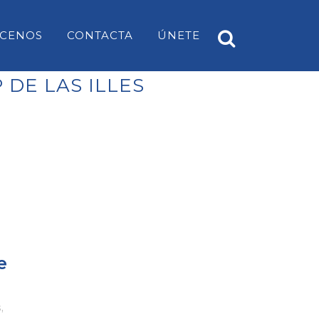
CENOS
CONTACTA
ÚNETE
DE LAS ILLES
A
PP ES CASTELL
EARS
PP SANT LUÍS
PP MAHÓN
PP ALAIOR
PP ES MERCADAL I FORNELLS
e
PP ES MIGJORN GRAN
PP FERRERIES
s
,