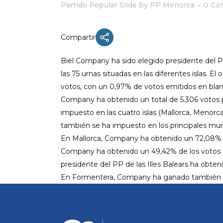
Partido Popular Slide
by
PP Menorca
0 Co
Compartir
ACTUALIDAD
Biel Company ha sido elegido presidente del P
X CONGRESO NNGG MENORCA
las 75 urnas situadas en las diferentes islas.
El 
votos, con un 0,97% de votos emitidos en blan
EQUIPO DIRECTIVO NN.GG.
MENORCA
Company ha obtenido un total de 5.306 votos p
impuesto en las cuatro islas (Mallorca, Menor
PONENCIA DE REGLAMENTO Y
ESTATUTOS
también se ha impuesto en los principales muni
En Mallorca, Company ha obtenido un 72,08% de
PONENCIA DE ACCIÓN POLÍTICA
Company ha obtenido un 49,42% de los votos (17
presidente del PP de las Illes Balears ha obten
En Formentera, Company ha ganado también co