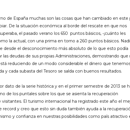
erno de España muchas son las cosas que han cambiado en este 
biar.
De la situación económica al borde del rescate en que nos
peraba, el pasado verano los 650 puntos básicos, -¡cuánto les
como la actual, con una prima en torno a 260 puntos básicos. Nad
 que desde el desconocimiento más absoluto de lo que esto podía
ar las deudas de sus propias Administraciones, demostrando que
e está reduciendo de un modo considerable el dinero que tenemo
uda y cada subasta del Tesoro se salda con buenos resultados.
r dato de la serie histórica y en el primer semestre de 2013 se 
o de los puntales sobre los que se asienta la recuperación
visitantes. El turismo internacional ha registrado este año el me
e record y creo que esto sin duda también ayuda a la recuperaci
mismo y confianza en nuestras posibilidades como país atractivo 