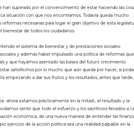
 han superado por el convencimiento de estar haciendo las cos
tica situación con que nos encontramos. Todavía queda mucho
reformas necesarias para logar el gran objetivo de esta legislatur
l bienestar de todos los ciudadanos.
tenido el sistema de bienestar y de prestaciones sociales:
sociales y además haber impulsado una política de reformas que
s y que hayamos asentado las bases del futuro crecimiento
estar satisfechos por lo mucho que aún queda por hacer, sí pod
tá empezando a dar sus frutos y los resultados, antes que tarde,
a -ahora estamos prácticamente en la mitad-, el resultado y la
amos sentir que todo el esfuerzo y los sacrificios llevados a c
ituación económica, de una nueva manera de entender las finanz
io ejercicio de la acción política sea una realidad palpable en la