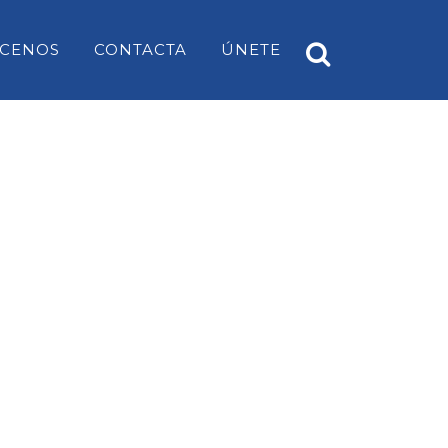
CENOS
CONTACTA
ÚNETE
A
PP ES CASTELL
EARS
PP SANT LUÍS
PP MAHÓN
PP ALAIOR
PP ES MERCADAL I FORNELLS
PP ES MIGJORN GRAN
PP FERRERIES