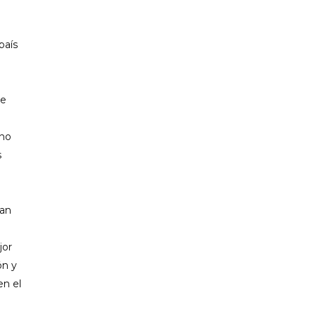
PP CIUTADELLA
país
ie
 no
s
han
jor
ón y
en el