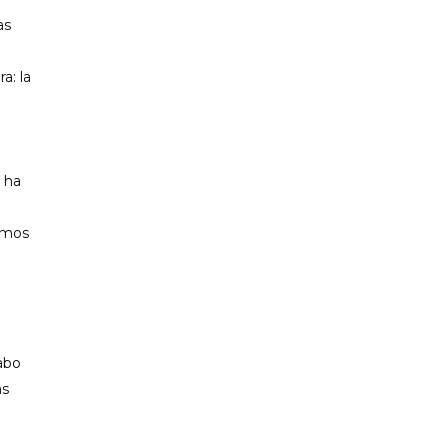
as
a: la
 ha
amos
abo
as