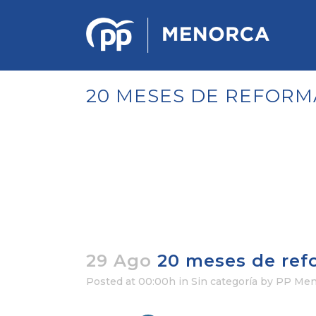
20 MESES DE REFORM
PONENCIA DE ESTRATEGIA
POLÍTICA Y ECONÓMICA
REGLAMENTO DE ORGANIZACIÓN
DOCUMENTOS DEL 12 CONGRESO
INSULAR DE MENORCA
CONGRESO EXTRAORDINARIO PARA
LA ELECCIÓN DÉ COMITÉS
EJECUTIVOS LOCALES
29 Ago
20 meses de ref
Posted at 00:00h
in Sin categoría
by
PP Men