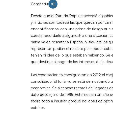
Compartir
Desde que el Partido Popular accedió al gobi
y muchas son todavía las que quedan por cam
ACTUALIDAD
encontrábamos, con una prima de riesgo que su
X CONGRESO NNGG MENORCA
cuesta recordarlo a algunos!- a una situación 
habla ya de rescatar a España, ni siquiera los
EQUIPO DIRECTIVO NN.GG.
MENORCA
representar pedían el rescate para poder cobr
tenían ni idea de lo que estaban hablando. S
PONENCIA DE REGLAMENTO Y
ESTATUTOS
que destinar al pago de los intereses de la de
PONENCIA DE ACCIÓN POLÍTICA
Las exportaciones consiguieron en 2012 el mejo
consolidado. El turismo se está demostrando un
económica. Se alcanzan records de llegadas de 
dato desde julio de 1995. Estamos en un año d
sobre todo a insuflar, porqué no, dosis de opti
exterior.