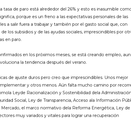
 tasa de paro está alrededor del 26% y esto es inasumible com
ignifica, porque es un freno a las expectativas personales de las
a salir fuera a trabajar y también por el gasto social que, con
de los subsidios y de las ayudas sociales, imprescindibles por ot
as en paro.
onfirmados en los próximos meses, se está creando empleo, au
voluciona la tendencia después del verano.
icas de ajuste duros pero creo que imprescindibles. Unos mejor
e implementar y otros menos. Aún falta mucho camino por recorre
mola Leyde Racionalización y Sostenibilidad dela Administració
guridad Social, Ley de Transparencia, Acceso ala Información Púb
e Mercado, el marco normativo dela Reforma Energética, Ley de
ctores muy variados y vitales para lograr una recuperación