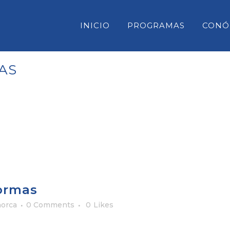
INICIO
PROGRAMAS
CONÓ
AS
CONSELL INSULAR DE MENORC
PARLAMENT DE LES ILLES BAL
CONGRESO DE DIPUTADOS
SENADO
ormas
orca
0 Comments
0
Likes