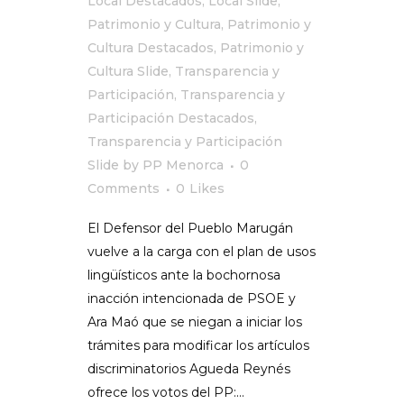
Local Destacados
,
Local Slide
,
Patrimonio y Cultura
,
Patrimonio y
Cultura Destacados
,
Patrimonio y
Cultura Slide
,
Transparencia y
Participación
,
Transparencia y
Participación Destacados
,
Transparencia y Participación
Slide
by
PP Menorca
0
Comments
0
Likes
El Defensor del Pueblo Marugán
vuelve a la carga con el plan de usos
lingüísticos ante la bochornosa
inacción intencionada de PSOE y
Ara Maó que se niegan a iniciar los
trámites para modificar los artículos
discriminatorios Agueda Reynés
ofrece los votos del PP:...