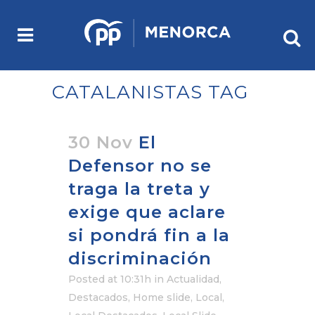
CATALANISTAS TAG
30 Nov
El
Defensor no se
traga la treta y
exige que aclare
si pondrá fin a la
discriminación
Posted at 10:31h
in
Actualidad
,
Destacados
,
Home slide
,
Local
,