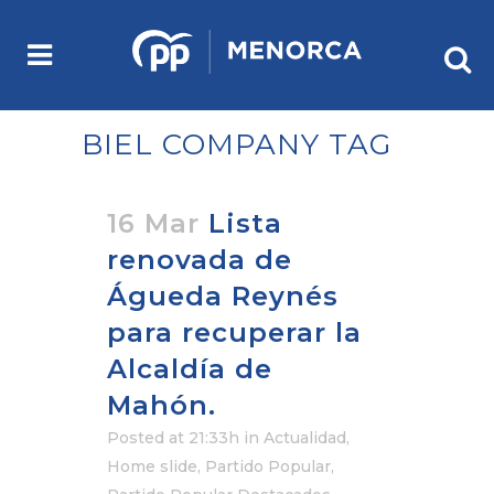
BIEL COMPANY TAG
16 Mar
Lista
renovada de
Águeda Reynés
para recuperar la
Alcaldía de
Mahón.
Posted at 21:33h
in
Actualidad
,
Home slide
,
Partido Popular
,