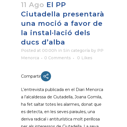
11 Ago
El PP
Ciutadella presentarà
una moció a favor de
la instal·lació dels
ducs d’alba
Posted at 00:00h
in Sin categoría
by
PP
Menorca
0 Comments
0
Likes
Compartir
L’entrevista publicada en el Diari Menorca
a l’alcaldessa de Ciutadella, Joana Gomila,
ha fet saltar totes les alarmes, donat que
es detecta, en les seves paraules, una
deriva radical i antiturística molt perillosa
per als interessos de Ciutadella.
La seva