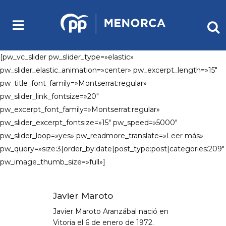
[pw_vc_slider pw_slider_type=»elastic»
pw_slider_elastic_animation=»center» pw_excerpt_length=»15″
pw_title_font_family=»Montserrat:regular»
pw_slider_link_fontsize=»20″
pw_excerpt_font_family=»Montserrat:regular»
pw_slider_excerpt_fontsize=»15″ pw_speed=»5000″
pw_slider_loop=»yes» pw_readmore_translate=»Leer más»
pw_query=»size:3|order_by:date|post_type:post|categories:209″
pw_image_thumb_size=»full»]
Javier Maroto
Javier Maroto Aranzábal nació en
Vitoria el 6 de enero de 1972.